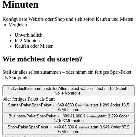
Minuten
Konfiguriere Website oder Shop und sieh sofort Kaufen und Mieten
im Vergleich.
Unverbindlich
In 2 Minuten
Kaufen oder Mieten
Wie möchtest du starten?
Stell dir alles selbst zusammen – oder nimm ein fertiges Spar-Paket
als Startpunkt.
Individuell zusammenstellen
Alles selbst wählen – Schritt für Schritt,
volle Kontrolle.
oder fertiges Paket als Start
Starter-Paket
Spar-Paket · −649 €
650 €
statt 1.299 €
oder 16,5
einmalig
€/Mt mieten
Business-Paket
Spar-Paket · −399 €
1.900 €
statt 2.299 €
oder
einmalig
47,5 €/Mt mieten
Shop-Paket
Spar-Paket · −449 €
3.500 €
statt 3.949 €
oder 87,5
einmalig
€/Mt mieten