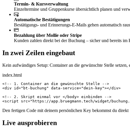
Termin- & Kursverwaltung
Einzeltermine und Gruppenkurse übersichtlich planen und verw
Automatische Bestätigungen
Bestätigungs- und Erinnerungs-E-Mails gehen automatisch ra
Bezahlung über Mollie oder Stripe
Kunden zahlen direkt bei der Buchung – sicher und bereits im B
In zwei Zeilen eingebaut
Kein aufwändiges Setup: Container an die gewünschte Stelle setzen, 
index.html
<!-- 1. Container an die gewünschte Stelle -->
<div
id
=
"bt-buchung"
data-service
=
"dein-key"
></div>
<!-- 2. Skript einmal vor </body> einbinden -->
<script
src
=
"https://app.bruegmann.tech/widget/buchung.
Den fertigen Code mit deinem persönlichen Key bekommst du direkt i
Live ausprobieren