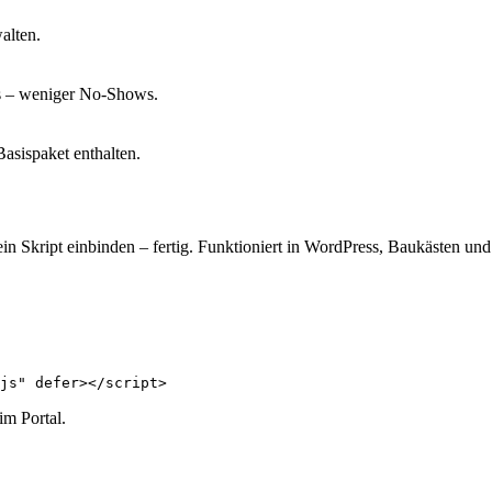
alten.
us – weniger No-Shows.
asispaket enthalten.
ein Skript einbinden – fertig. Funktioniert in WordPress, Baukästen u
js"
defer
></script>
m Portal.